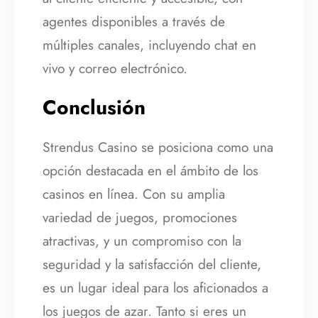
agentes disponibles a través de
múltiples canales, incluyendo chat en
vivo y correo electrónico.
Conclusión
Strendus Casino se posiciona como una
opción destacada en el ámbito de los
casinos en línea. Con su amplia
variedad de juegos, promociones
atractivas, y un compromiso con la
seguridad y la satisfacción del cliente,
es un lugar ideal para los aficionados a
los juegos de azar. Tanto si eres un