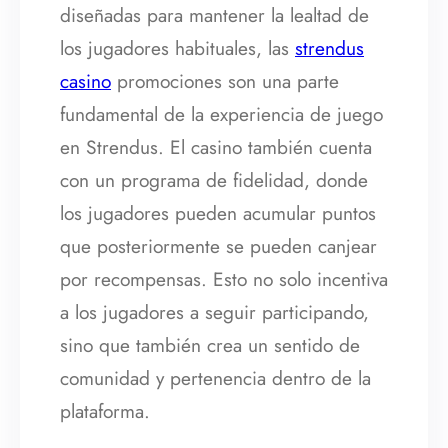
diseñadas para mantener la lealtad de
los jugadores habituales, las
strendus
casino
promociones son una parte
fundamental de la experiencia de juego
en Strendus. El casino también cuenta
con un programa de fidelidad, donde
los jugadores pueden acumular puntos
que posteriormente se pueden canjear
por recompensas. Esto no solo incentiva
a los jugadores a seguir participando,
sino que también crea un sentido de
comunidad y pertenencia dentro de la
plataforma.