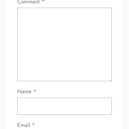
Comment
*
Name
*
Email
*