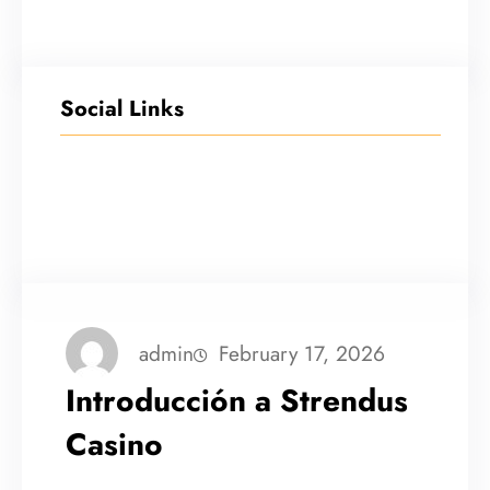
Social Links
Facebook
Twitter
LinkedIn
Instagram
admin
February 17, 2026
Introducción a Strendus
Casino