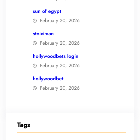
sun of egypt
February 20, 2026
stoiximan
February 20, 2026
hollywoodbets login
February 20, 2026
hollywoodbet
February 20, 2026
Tags