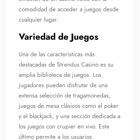
comodidad de acceder a juegos desde
cualquier lugar.
Variedad de Juegos
Una de las características más
destacadas de Strendus Casino es su
amplia biblioteca de juegos. Los
jugadores pueden disfrutar de una
extensa selección de tragamonedas,
juegos de mesa clásicos como el poker
y el blackjack, y una sección dedicada a
los juegos con crupier en vivo. Este
último permite a los usuarios