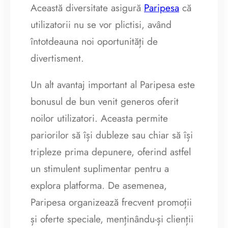
Această diversitate asigură
Paripesa
că
utilizatorii nu se vor plictisi, având
întotdeauna noi oportunități de
divertisment.
Un alt avantaj important al Paripesa este
bonusul de bun venit generos oferit
noilor utilizatori. Aceasta permite
pariorilor să își dubleze sau chiar să își
tripleze prima depunere, oferind astfel
un stimulent suplimentar pentru a
explora platforma. De asemenea,
Paripesa organizează frecvent promoții
și oferte speciale, menținându-și clienții