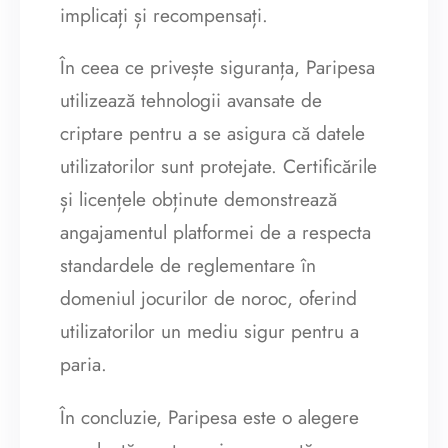
implicați și recompensați.
În ceea ce privește siguranța, Paripesa
utilizează tehnologii avansate de
criptare pentru a se asigura că datele
utilizatorilor sunt protejate. Certificările
și licențele obținute demonstrează
angajamentul platformei de a respecta
standardele de reglementare în
domeniul jocurilor de noroc, oferind
utilizatorilor un mediu sigur pentru a
paria.
În concluzie, Paripesa este o alegere