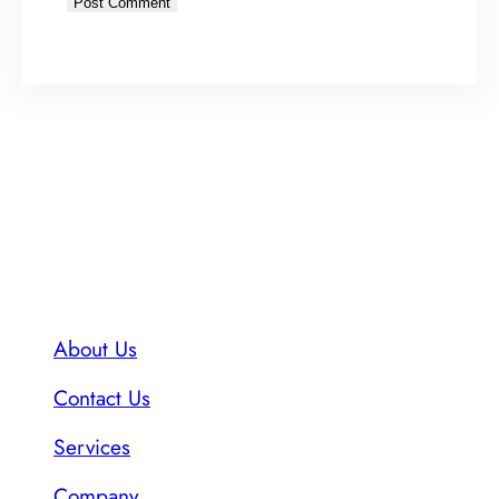
Quick Links
About Us
Contact Us
Services
Company