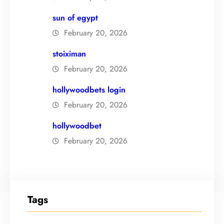
sun of egypt
February 20, 2026
stoiximan
February 20, 2026
hollywoodbets login
February 20, 2026
hollywoodbet
February 20, 2026
Tags