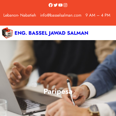
Skip
Facebook
Twitter
YouTube
Instagram
to
Lebanon- Nabatieh
info@basselsalman.com
9 AM – 4 PM
content
ENG. BASSEL JAWAD SALMAN
Paripesa