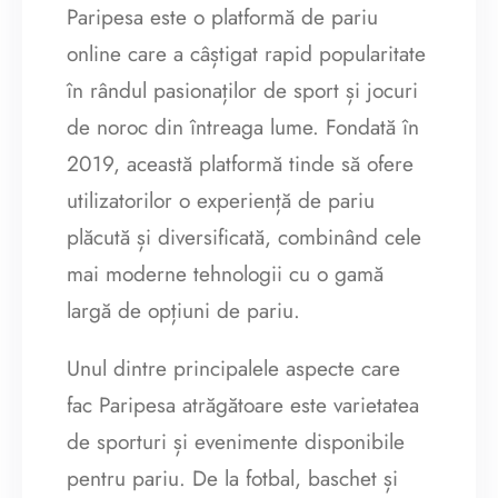
Paripesa este o platformă de pariu
online care a câștigat rapid popularitate
în rândul pasionaților de sport și jocuri
de noroc din întreaga lume. Fondată în
2019, această platformă tinde să ofere
utilizatorilor o experiență de pariu
plăcută și diversificată, combinând cele
mai moderne tehnologii cu o gamă
largă de opțiuni de pariu.
Unul dintre principalele aspecte care
fac Paripesa atrăgătoare este varietatea
de sporturi și evenimente disponibile
pentru pariu. De la fotbal, baschet și