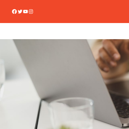
Skip
Facebook
Twitter
YouTube
Instagram
to
content