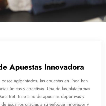
 de Apuestas Innovadora
 pasos agigantados, las apuestas en línea han
cias únicas y atractivas. Una de las plataformas
ana Bet. Este sitio de apuestas deportivas y
 de usuarios gracias a su enfoque innovador y