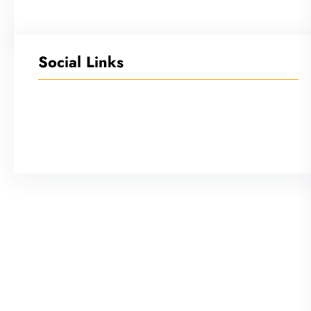
Social Links
Facebook
Twitter
LinkedIn
Instagram