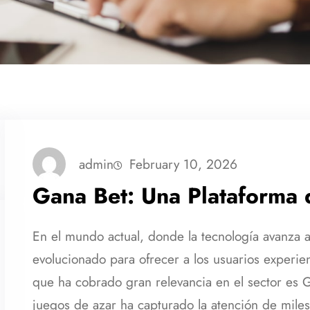
admin
February 10, 2026
Gana Bet: Una Plataforma
En el mundo actual, donde la tecnología avanza a
evolucionado para ofrecer a los usuarios experien
que ha cobrado gran relevancia en el sector es G
juegos de azar ha capturado la atención de miles