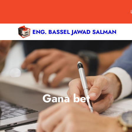
ENG. BASSEL JAWAD SALMAN
Gana bet