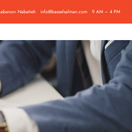
Lebanon- Nabatieh
info@basselsalman.com
9 AM – 4 PM