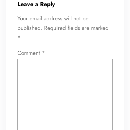
Leave a Reply
Your email address will not be
published.
Required fields are marked
*
Comment
*