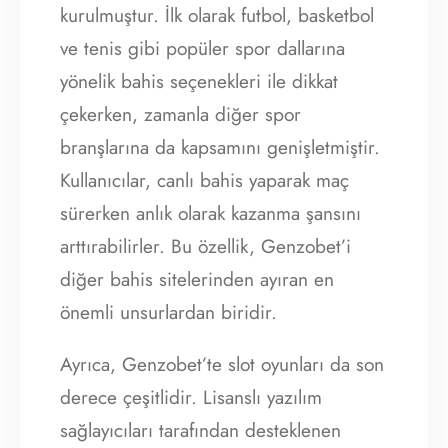
kurulmuştur. İlk olarak futbol, basketbol
ve tenis gibi popüler spor dallarına
yönelik bahis seçenekleri ile dikkat
çekerken, zamanla diğer spor
branşlarına da kapsamını genişletmiştir.
Kullanıcılar, canlı bahis yaparak maç
sürerken anlık olarak kazanma şansını
arttırabilirler. Bu özellik, Genzobet’i
diğer bahis sitelerinden ayıran en
önemli unsurlardan biridir.
Ayrıca, Genzobet’te slot oyunları da son
derece çeşitlidir. Lisanslı yazılım
sağlayıcıları tarafından desteklenen