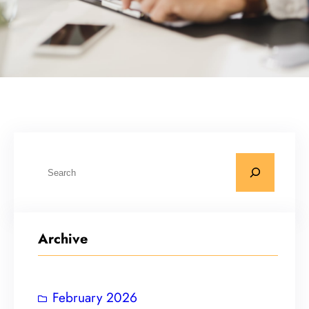
S
e
a
r
Archive
c
h
February 2026