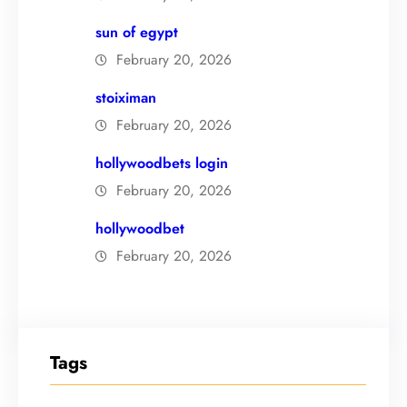
sun of egypt
February 20, 2026
stoiximan
February 20, 2026
hollywoodbets login
February 20, 2026
hollywoodbet
February 20, 2026
Tags