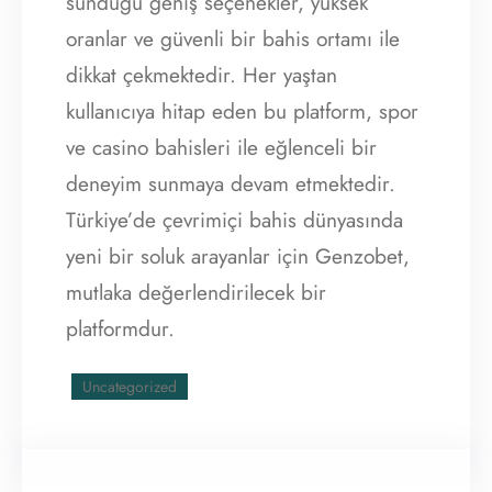
sunduğu geniş seçenekler, yüksek
oranlar ve güvenli bir bahis ortamı ile
dikkat çekmektedir. Her yaştan
kullanıcıya hitap eden bu platform, spor
ve casino bahisleri ile eğlenceli bir
deneyim sunmaya devam etmektedir.
Türkiye’de çevrimiçi bahis dünyasında
yeni bir soluk arayanlar için Genzobet,
mutlaka değerlendirilecek bir
platformdur.
Uncategorized